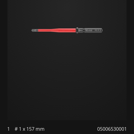
1
# 1 x 157 mm
05006530001