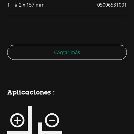
1
# 2 x 157 mm
05006531001
Cargar más
Aplicaciones :