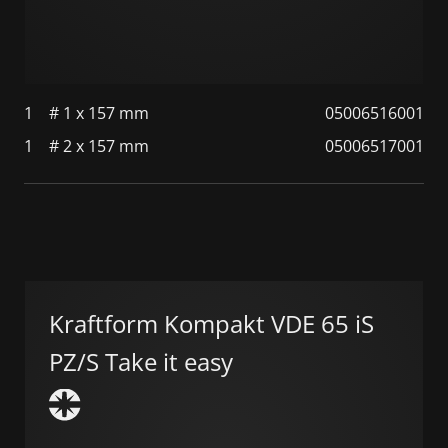
1
# 1 x 157 mm
05006516001
1
# 2 x 157 mm
05006517001
Kraftform Kompakt VDE 65 iS
PZ/S Take it easy