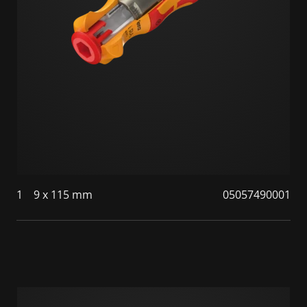
1
9 x 115 mm
05057490001