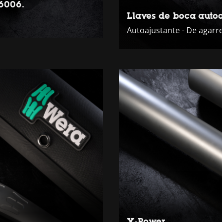
 6006.
Llaves de boca autoa
Autoajustante - De agarre
X-Power.