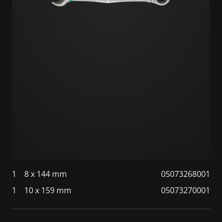
1
8 x 144 mm
05073268001
1
10 x 159 mm
05073270001