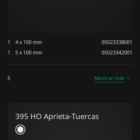
1
4 x 100 mm
05023338001
1
5 x 100 mm
05023342001
5
Mostrar más
395 HO Aprieta-Tuercas