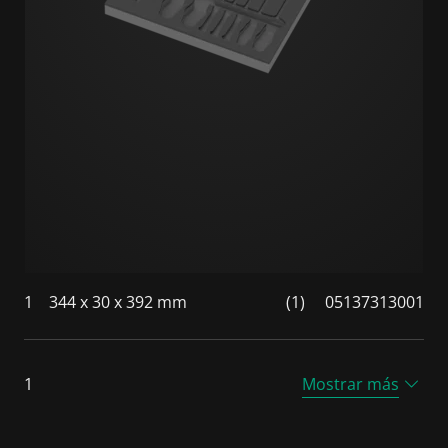
1
344 x 30 x 392 mm
(1)
05137313001
1
Mostrar más