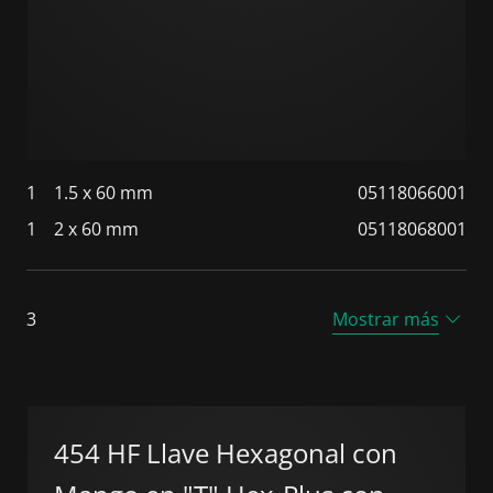
1
1.5 x 60 mm
05118066001
1
2 x 60 mm
05118068001
3
Mostrar más
454 HF Llave Hexagonal con