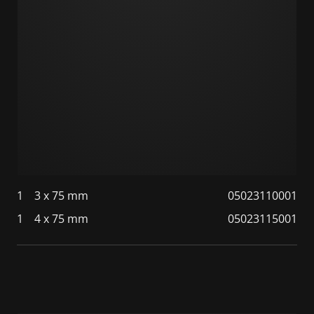
1
3 x 75 mm
05023110001
1
4 x 75 mm
05023115001