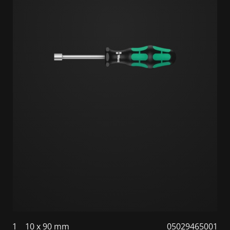
1
10 x 90 mm
05029465001