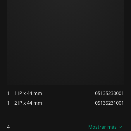
1
1 IP x 44 mm
05135230001
1
2 IP x 44 mm
05135231001
4
Mostrar más