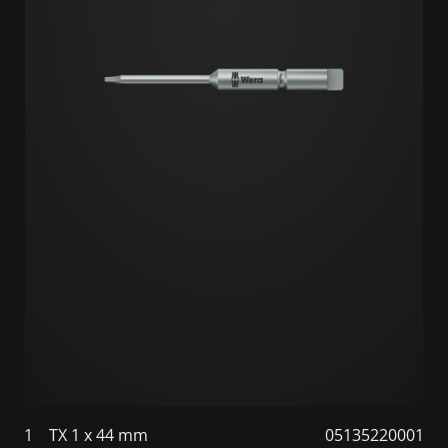
1
TX 1 x 44 mm
05135220001