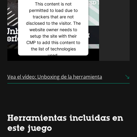
This content is not
permitted to load due to
trackers that are not
disclosed to the visitor. The
website owner needs to
setup the site with their
CMP to add this content to
the list of technologies
used.
Powered by
Usercentrics
Consent Management
Vea el vídeo: Unboxing de la herramienta
Platform
Herramientas incluidas en
este juego