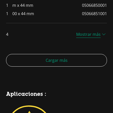
1
m x 44 mm
05066850001
1
00 x 44 mm
05066851001
4
Mostrar más
Cargar más
Aplicaciones :