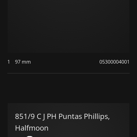
1
97 mm
05300004001
851/9 C J PH Puntas Phillips,
Halfmoon