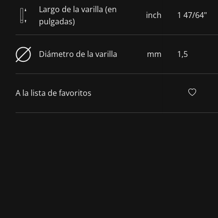
Largo de la varilla (en
inch
1 47/64"
pulgadas)
Diámetro de la varilla
mm
1,5
A la lista de favoritos