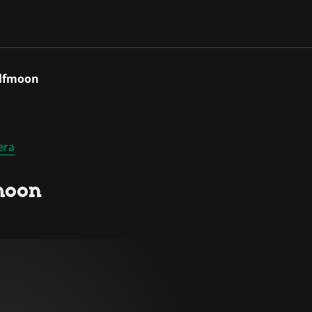
alfmoon
era
moon