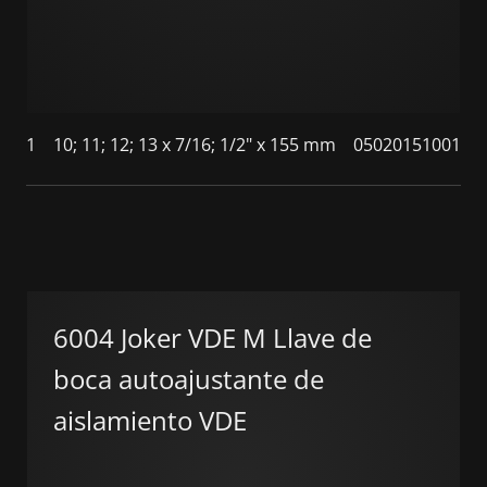
1
10; 11; 12; 13 x 7/16; 1/2" x 155 mm
05020151001
6004 Joker VDE M Llave de
boca autoajustante de
aislamiento VDE