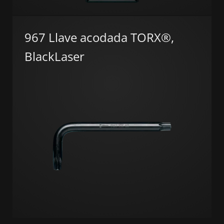
967 Llave acodada TORX®,
BlackLaser