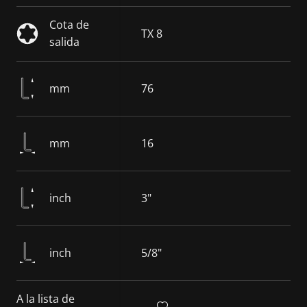
Cota de
TX 8
salida
mm
76
mm
16
inch
3"
inch
5/8"
A la lista de