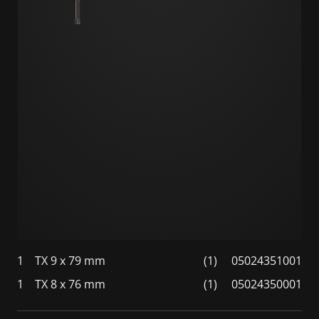
1
TX 9 x 79 mm
(1)
05024351001
1
TX 8 x 76 mm
(1)
05024350001