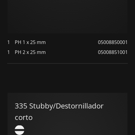
1
PH 1 x 25 mm
05008850001
1
PH 2 x 25 mm
05008851001
335 Stubby/Destornillador
corto