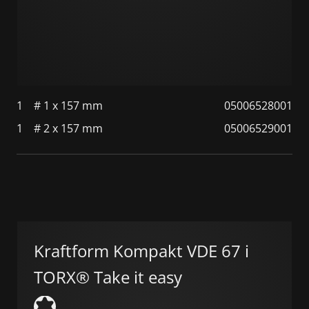
1
# 1 x 157 mm
05006528001
1
# 2 x 157 mm
05006529001
Kraftform Kompakt VDE 67 i
TORX® Take it easy