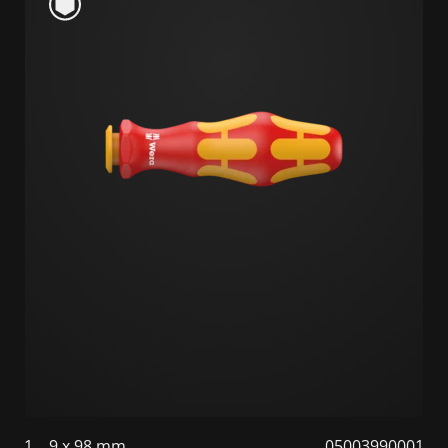
1
9 x 98 mm
05003990001