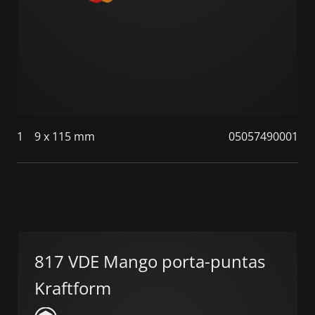
1
9 x 115 mm
05057490001
817 VDE Mango porta-puntas
Kraftform