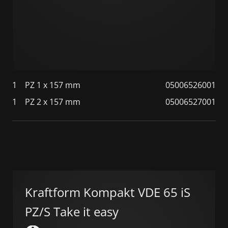
1
PZ 1 x 157 mm
05006526001
1
PZ 2 x 157 mm
05006527001
Kraftform Kompakt VDE 65 iS
PZ/S Take it easy