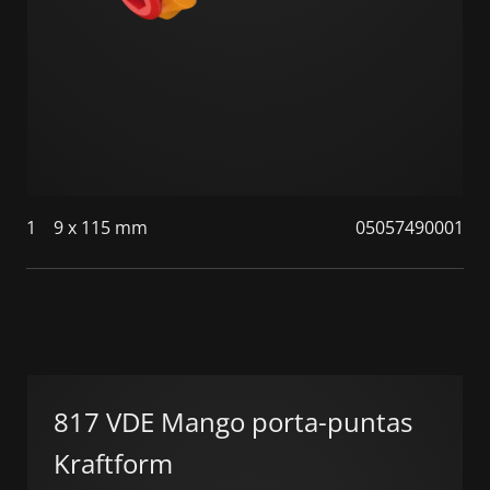
1
9 x 115 mm
05057490001
817 VDE Mango porta-puntas
Kraftform