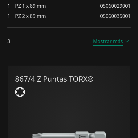
1
PZ 1 x 89 mm
05060029001
1
PZ 2 x 89 mm
05060035001
3
Mostrar más
867/4 Z Puntas TORX®