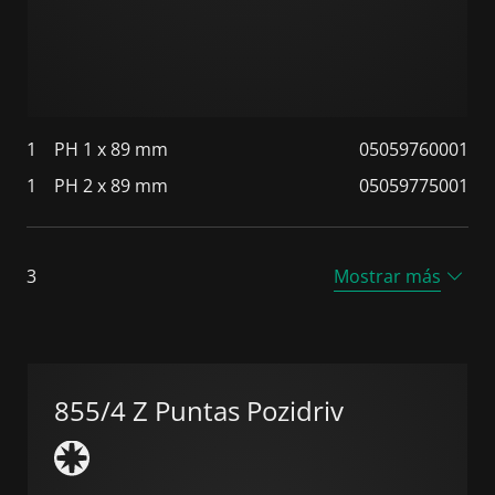
1
PH 1 x 89 mm
05059760001
1
PH 2 x 89 mm
05059775001
3
Mostrar más
855/4 Z Puntas Pozidriv