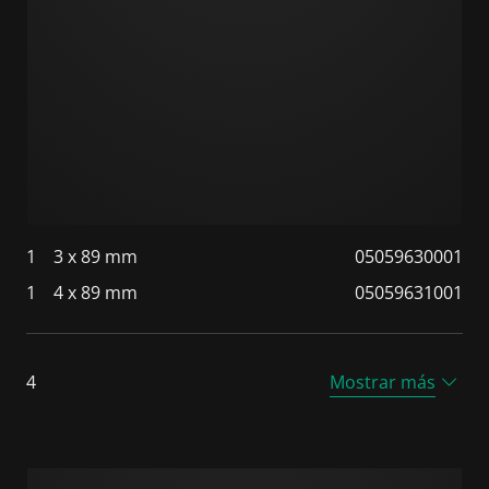
1
3 x 89 mm
05059630001
1
4 x 89 mm
05059631001
4
Mostrar más