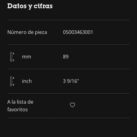
Datos y cifras
Número de pieza
05003463001
mm
89
inch
3 9/16"
A la lista de
favoritos