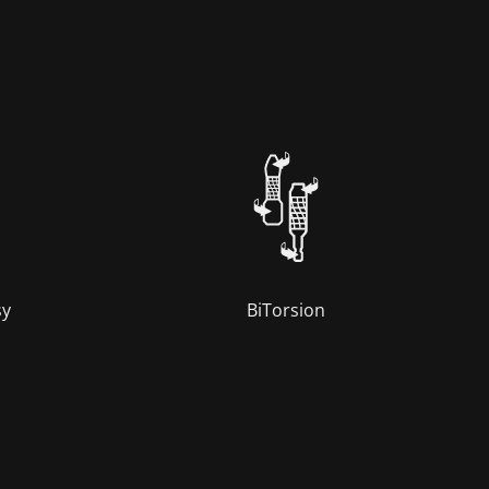
sy
BiTorsion