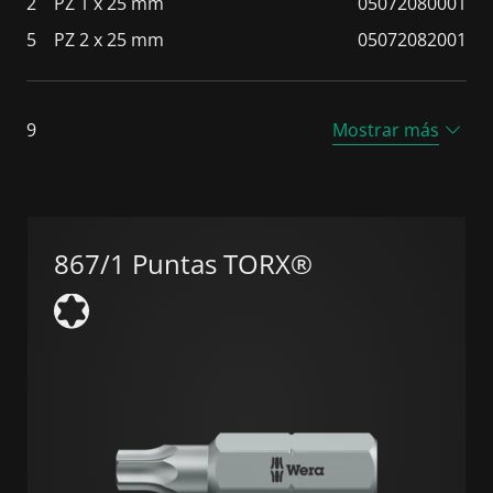
2
PZ 1 x 25 mm
05072080001
5
PZ 2 x 25 mm
05072082001
9
Mostrar más
867/1 Puntas TORX®