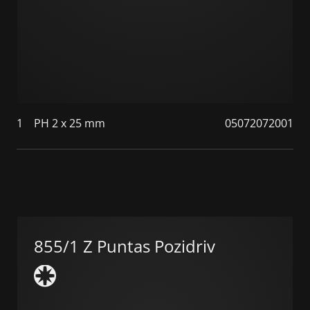
1
PH 2 x 25 mm
05072072001
855/1 Z Puntas Pozidriv