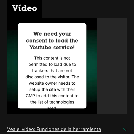
Vídeo
We need your
consent to load the
Youtube service!
This content is not
permitted to load due to
trackers that are not
disclosed to the visitor. The
website owner needs to
setup the site with their
CMP to add this content to
the list of technologies
used.
Powered by
Usercentrics
Consent Management
Vea el vídeo: Funciones de la herramienta