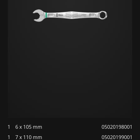
1
6 x 105 mm
05020198001
1
7 x 110 mm
05020199001