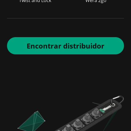
Twist and Lock
Wera 2go
Encontrar distribuidor