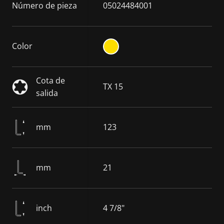
Número de pieza
05024484001
Color
Cota de
TX 15
salida
mm
123
mm
21
inch
4 7/8"