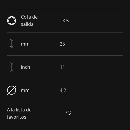
Cota de
TX 5
salida
mm
25
inch
1"
mm
4,2
A la lista de
favoritos