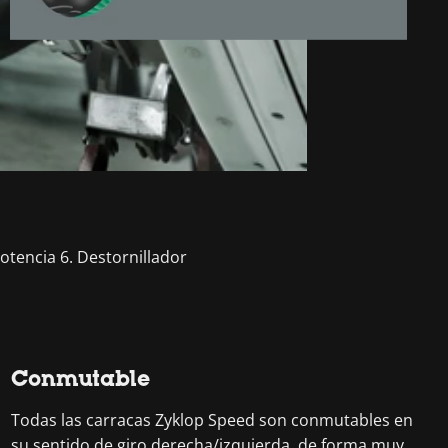
potencia 6. Destornillador
Conmutable
Todas las carracas Zyklop Speed son conmutables en
su sentido de giro derecha/izquierda, de forma muy