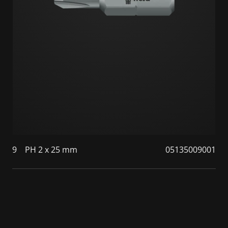
9
PH 2 x 25 mm
05135009001