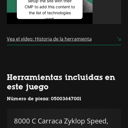
setup the site with their
CMP to add this content to
the list of technologies
used.
Powered by
Usercentrics
Consent Management
Vea el vídeo: Historia de la herramienta
Platform
Herramientas incluidas en
este juego
Número de pieza: 05003647001
8000 C Carraca Zyklop Speed,