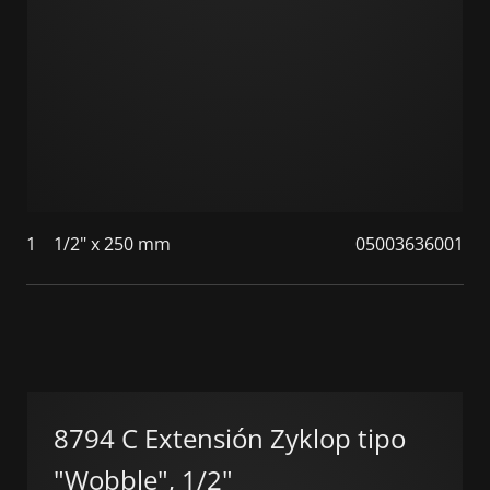
1
1/2" x 250 mm
05003636001
8794 C Extensión Zyklop tipo
"Wobble", 1/2"