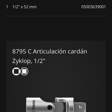
1
1/2" x 52 mm
05003639001
8795 C Articulación cardán
Zyklop, 1/2"