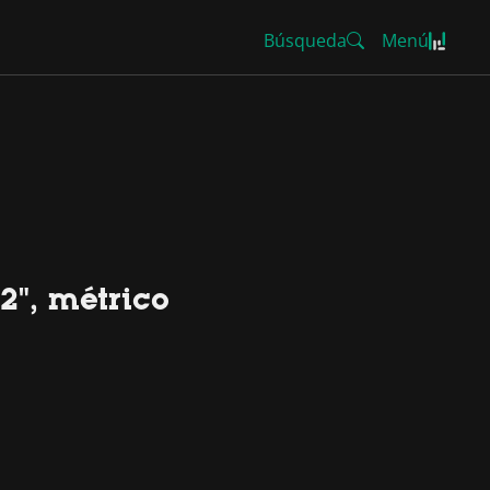
Búsqueda
Menú
2", métrico