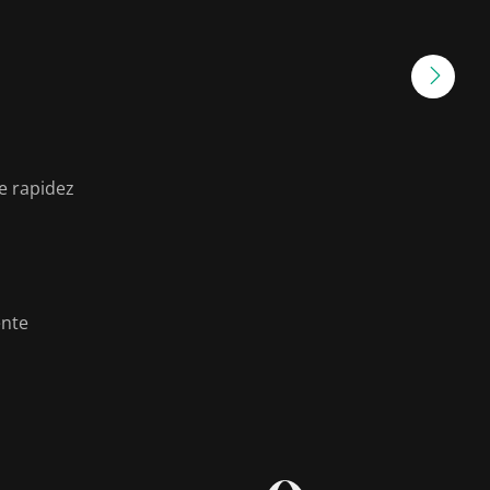
e rapidez
ente