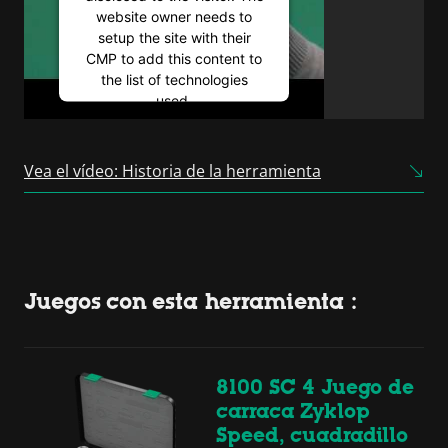
website owner needs to
setup the site with their
CMP to add this content to
the list of technologies
used.
Powered by
Usercentrics
Consent Management
Vea el vídeo: Historia de la herramienta
Platform
Juegos con esta herramienta :
8100 SC 4 Juego de
carraca Zyklop
Speed, cuadradillo