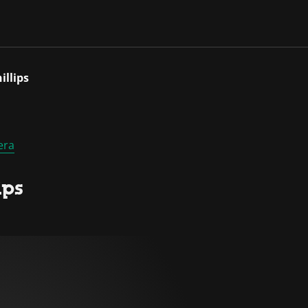
illips
era
ips