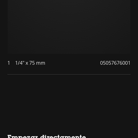
1
1/4" x 75 mm
05057676001
Empezar directamente