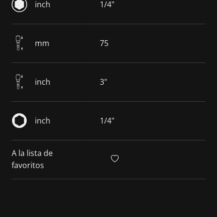
inch
1/4"
mm
75
inch
3"
inch
1/4"
A la lista de
favoritos