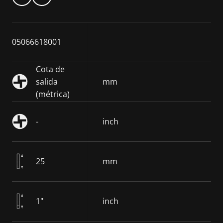
05066618001
Cota de
salida
mm
(métrica)
-
inch
25
mm
1"
inch