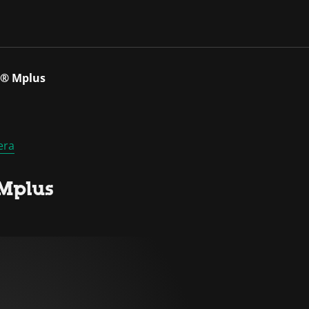
T® Mplus
era
Mplus