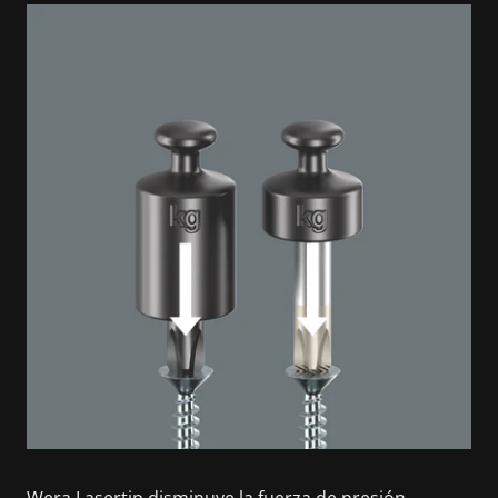
Wera Lasertip disminuye la fuerza de presión