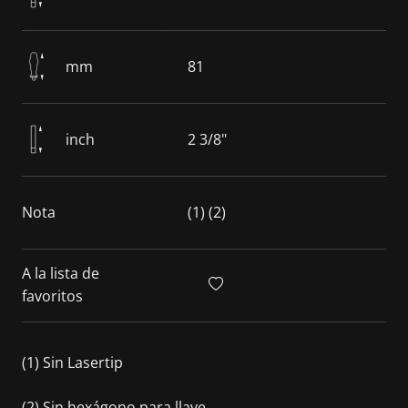
mm
81
inch
2 3/8"
Nota
(1) (2)
A la lista de
favoritos
(1) Sin Lasertip
(2) Sin hexágono para llave