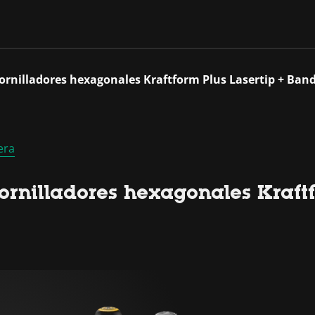
tornilladores hexagonales Kraftform Plus Lasertip + Ban
era
rnilladores hexagonales Kraftf