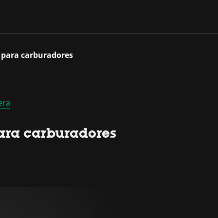
 para carburadores
era
ara carburadores