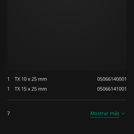
1
TX 10 x 25 mm
05066140001
1
TX 15 x 25 mm
05066141001
7
Mostrar más