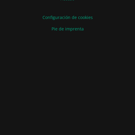
Configuración de cookies
Pie de imprenta
Condiciones de venta y entrega
Declaración de protección de datos