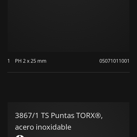
1
PH 2 x 25 mm
05071011001
3867/1 TS Puntas TORX®,
acero inoxidable