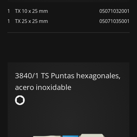
1
TX 10 x 25 mm
05071032001
1
TX 25 x 25 mm
05071035001
3840/1 TS Puntas hexagonales,
acero inoxidable