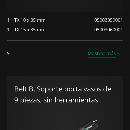
1
TX 10 x 35 mm
05003059001
1
TX 15 x 35 mm
05003060001
9
Mostrar más
Belt B, Soporte porta vasos de
9 piezas, sin herramientas