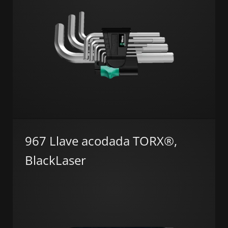
967 Llave acodada TORX®,
BlackLaser