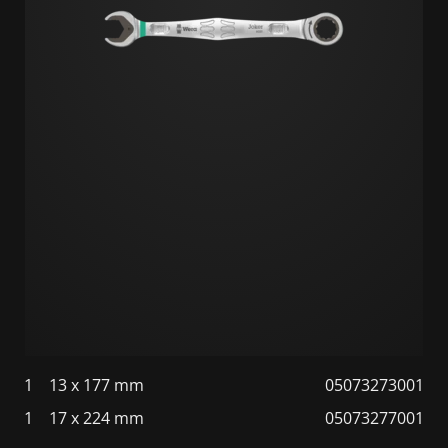
1
13 x 177 mm
05073273001
1
17 x 224 mm
05073277001