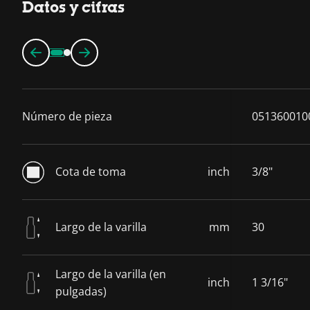
Datos y cifras
Número de pieza
051360010
Cota de toma
inch
3/8"
Largo de la varilla
mm
30
Largo de la varilla (en
inch
1 3/16"
pulgadas)