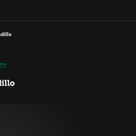
dillo
era
illo