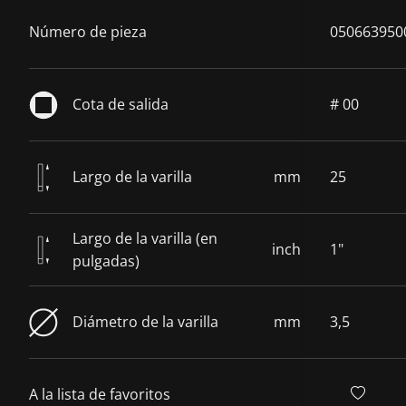
Número de pieza
050663950
Cota de salida
# 00
Largo de la varilla
mm
25
Largo de la varilla (en
inch
1"
pulgadas)
Diámetro de la varilla
mm
3,5
A la lista de favoritos