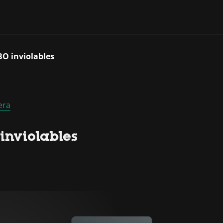
O inviolables
era
inviolables