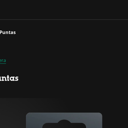
 Puntas
era
untas