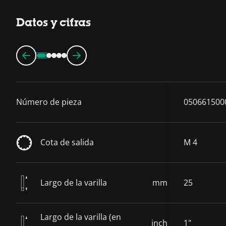
Datos y cifras
Número de pieza
050661500
Cota de salida
M 4
Largo de la varilla
mm
25
Largo de la varilla (en
inch
1"