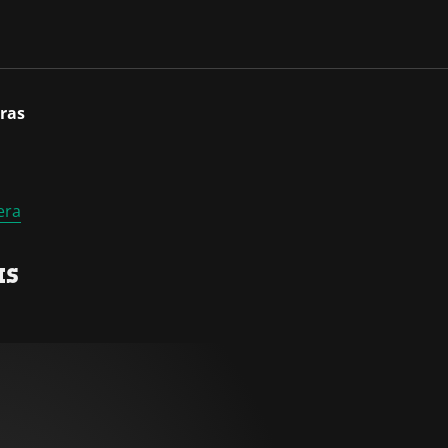
ras
era
as