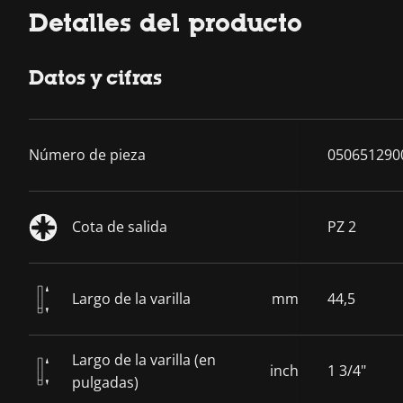
Detalles del producto
Datos y cifras
Número de pieza
050651290
Cota de salida
PZ 2
Largo de la varilla
mm
44,5
Largo de la varilla (en
inch
1 3/4"
pulgadas)