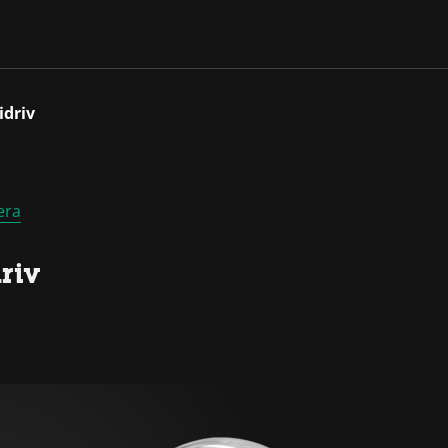
idriv
era
riv