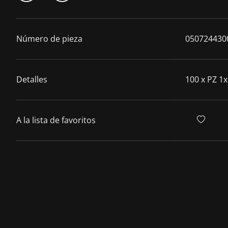
Número de pieza
050724430
Detalles
100 x PZ 1
A la lista de favoritos