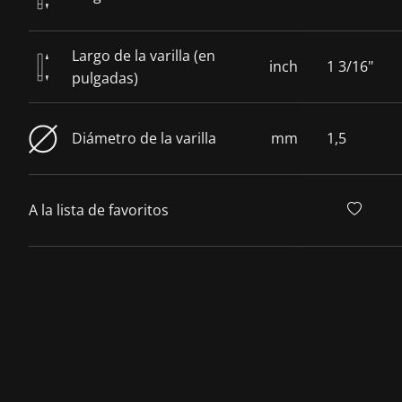
Largo de la varilla (en
inch
1 3/16"
pulgadas)
Diámetro de la varilla
mm
1,5
A la lista de favoritos