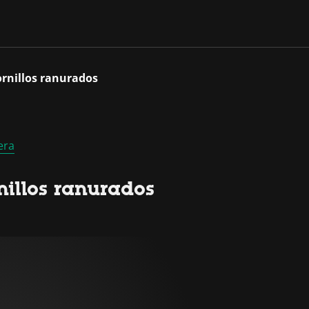
ornillos ranurados
era
nillos ranurados