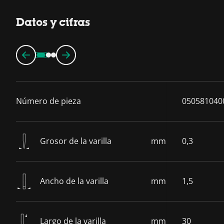
Datos y cifras
Número de pieza
050581040
Grosor de la varilla
mm
0,3
Ancho de la varilla
mm
1,5
Largo de la varilla
mm
30