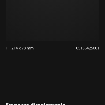
1
214 x 78 mm
05136425001
Empezar directamente